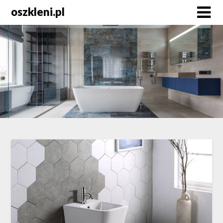
Skip
oszkleni.pl
to
content